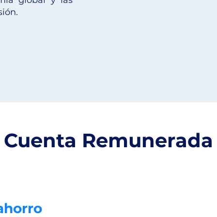
ía global y las
ión.
Cuenta Remunerada
 ahorro