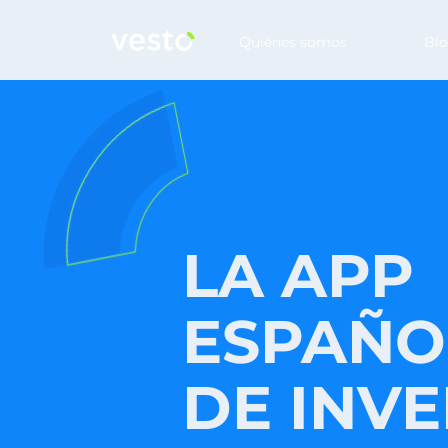
Quiénes somos
Bl
LA APP
ESPAÑO
DE INV