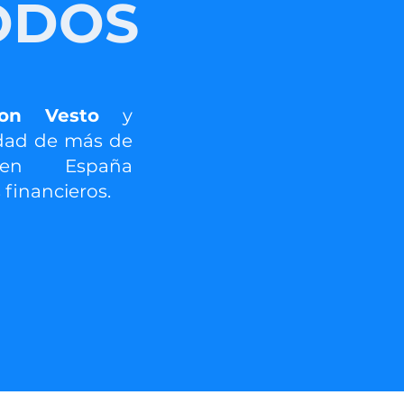
ODOS
con Vesto
y
dad de más de
 en España
 financieros.