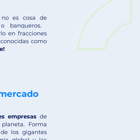
r no es cosa de
os o banqueros.
lo en fracciones
n conocidas como
e!
l mercado
es empresas
de
 planeta.
Forma
 de los gigantes