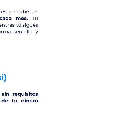
res y recibe un
 cada mes.
Tu
entras tú sigues
orma sencilla y
i)
$
sin requisitos
a de tu dinero