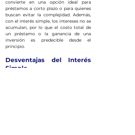
convierte en una opción ideal para 
préstamos a corto plazo o para quienes 
buscan evitar la complejidad. Además, 
con el interés simple, los intereses no se 
acumulan, por lo que el costo total de 
un préstamo o la ganancia de una 
inversión es predecible desde el 
principio.
Desventajas del Interés 
Simple
La principal desventaja del 
interés 
simple
 es que no maximiza las 
ganancias a largo plazo. Dado que no 
acumula intereses sobre los intereses, el 
crecimiento del capital es limitado. Para 
inversiones a largo plazo, este tipo de 
interés no es tan efectivo como el 
compuesto, y el inversor puede perder 
oportunidades de obtener mayores 