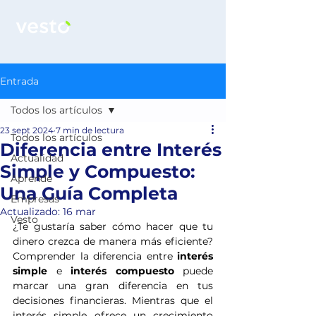
Entrada
Todos los artículos
23 sept 2024
7 min de lectura
Todos los artículos
Diferencia entre Interés
Actualidad
Simple y Compuesto:
Aprende
Una Guía Completa
Empresas
Actualizado:
16 mar
Vesto
¿Te gustaría saber cómo hacer que tu 
dinero crezca de manera más eficiente? 
Comprender la diferencia entre 
interés 
simple
 e 
interés compuesto
 puede 
marcar una gran diferencia en tus 
decisiones financieras. Mientras que el 
interés simple ofrece un crecimiento 