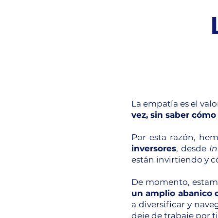
La empatía es el val
vez, sin saber cómo 
Por esta razón, he
inversores
, desde
In
están invirtiendo y 
De momento, estamos
un amplio abanico 
a diversificar y nav
deje de trabaje por t