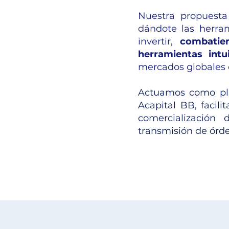
Nuestra propuesta
dándote las herra
invertir,
combatie
herramientas intui
mercados globales 
Actuamos como pla
Acapital BB, facil
comercialización 
transmisión de órde