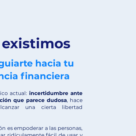
 existimos
uiarte hacia tu
cia financiera
ico actual:
incertidumbre ante
ilación que parece dudosa
, hace
lcanzar una cierta libertad
ón es empoderar a las personas,
r ridículamente fácil de usar y