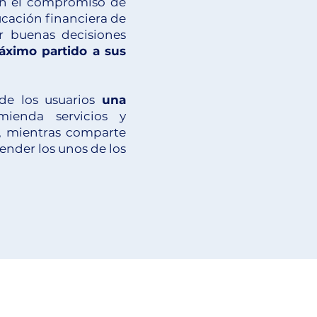
n el compromiso de
ucación financiera de
r buenas decisiones
áximo partido a sus
de los usuarios
una
mienda servicios y
a, mientras comparte
ender los unos de los