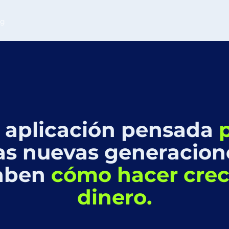
og
 aplicación pensada
as nuevas generacion
aben
cómo hacer crec
dinero.