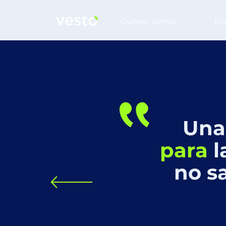
Quiénes somos
Bl
Una
para
l
no s