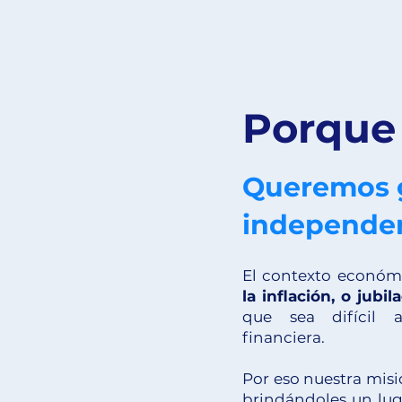
Porque
Queremos g
independen
El contexto económ
la inflación, o jub
que sea difícil a
financiera.
Por eso nuestra misi
brindándoles un luga