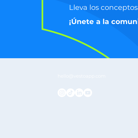
Lleva los conceptos 
¡Únete a la comun
hello@vestoapp.com