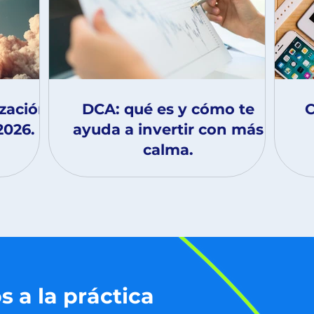
ización
DCA: qué es y cómo te
C
2026.
ayuda a invertir con más
calma.
s a la práctica