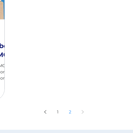
ber
AMC
MC:
siones
con
1
2