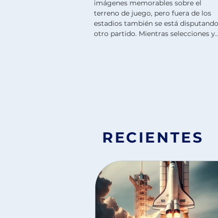
imágenes memorables sobre el
terreno de juego, pero fuera de los
estadios también se está disputand
otro partido. Mientras selecciones y
aficionados siguen cada jornada co
atención, algunas de las empresas
más grandes del mundo observan
cómo evoluciona una oportunidad
única para aumentar ingresos,
reforzar sus marcas y captar nuevos
clientes. Esta edición del torneo es
histórica. Por primera vez participan
48 selecciones y se disputan 104 par
RECIENTES