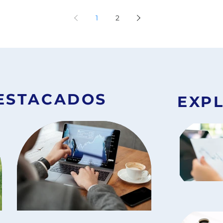
 de
Nvidia. La enorme subida de la cotización
ntes
Nvidia también genera dudas. ¿Puede seguir
1
2
le
creciendo? ¿Existe una burbuja relacionada con
 la
la inteligencia artificial? ¿Es demasiado tarde
 se
para entrar? En este artículo veremos qu
ESTACADOS
EXP