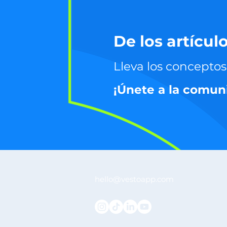
De los artículo
Lleva los conceptos 
¡Únete a la comun
hello@vestoapp.com