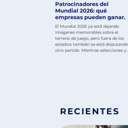
Patrocinadores del
Mundial 2026: qué
empresas pueden ganar.
El Mundial 2026 ya está dejando
imágenes memorables sobre el
terreno de juego, pero fuera de los
estadios también se está disputand
otro partido. Mientras selecciones y
aficionados siguen cada jornada co
atención, algunas de las empresas
más grandes del mundo observan
cómo evoluciona una oportunidad
única para aumentar ingresos,
reforzar sus marcas y captar nuevos
clientes. Esta edición del torneo es
histórica. Por primera vez participan
48 selecciones y se disputan 104 par
RECIENTES