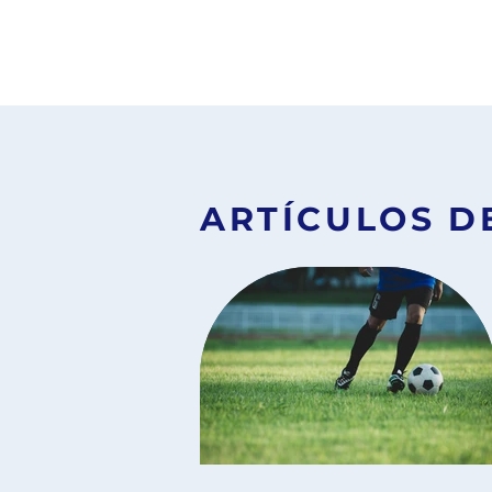
crecimiento está Jeff Bezos, fundador
Amazon y una de las figuras más influye
del sector tecnológico. Su historia sue
despertar interés no solo por el éxito de
empresa, sino también porque Amazon
ARTÍCULOS D