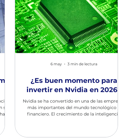
6 may
3 min de lectura
ómo
¿Es buen momento para
invertir en Nvidia en 2026?
cidas
Nvidia se ha convertido en una de las empresas
n sus
más importantes del mundo tecnológico y
 hasta
financiero. El crecimiento de la inteligencia
icial,
artificial ha disparado el interés por sus
 que
acciones y muchas personas se preguntan
ste
ahora si todavía merece la pena invertir en