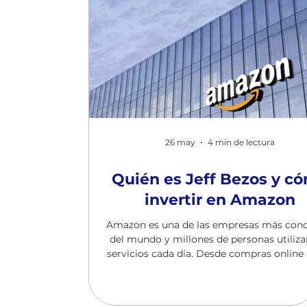
26 may
4 min de lectura
Quién es Jeff Bezos y c
invertir en Amazon
Amazon es una de las empresas más cono
del mundo y millones de personas utiliza
servicios cada día. Desde compras online
plataformas en la nube o inteligencia artif
la compañía ha cambiado la forma en la
consumimos y trabajamos. Detrás de e