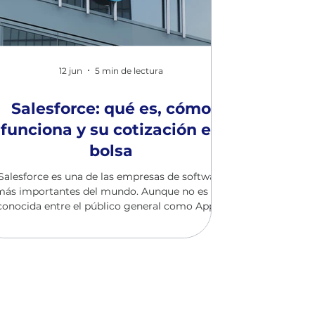
12 jun
5 min de lectura
Salesforce: qué es, cómo
funciona y su cotización en
bolsa
Salesforce es una de las empresas de software
más importantes del mundo. Aunque no es tan
conocida entre el público general como Apple,
Amazon o Microsoft, sus herramientas son
utilizadas por miles de empresas para
gestionar clientes, ventas y procesos
comerciales. Fundada en 1999, la compañía fue
una de las pioneras en ofrecer software a
través de internet, un modelo que hoy
conocemos como computación en la nube.