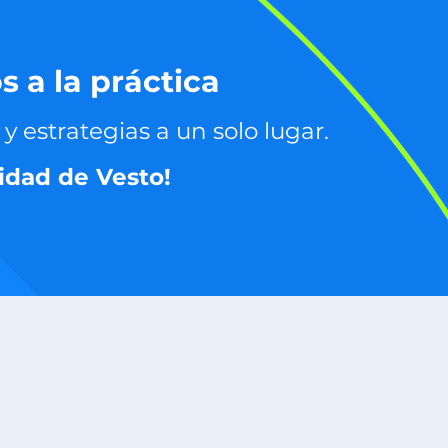
s a la práctica
y estrategias a un solo lugar.
idad de Vesto!