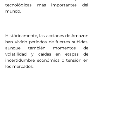
tecnológicas más importantes del 
mundo.
Históricamente, las acciones de Amazon 
han vivido periodos de fuertes subidas, 
aunque también momentos de 
volatilidad y caídas en etapas de 
incertidumbre económica o tensión en 
los mercados.
Por eso, muchas personas que quieren 
invertir en grandes empresas 
tecnológicas también consideran 
alternativas más diversificadas como el 
S&P 500, un índice que agrupa a 500 de 
las compañías más importantes de 
Estados Unidos. Desde Vesto, también 
es posible invertir en productos 
relacionados con el S&P 500 de forma 