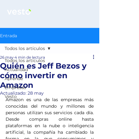
Entrada
Todos los artículos
26 may
4 min de lectura
Todos los artículos
Quién es Jeff Bezos y
Actualidad
cómo invertir en
Aprende
Amazon
Empresas
Actualizado:
28 may
Vesto
Amazon es una de las empresas más 
conocidas del mundo y millones de 
personas utilizan sus servicios cada día. 
Desde compras online hasta 
plataformas en la nube o inteligencia 
artificial, la compañía ha cambiado la 
forma en la que consumimos y 