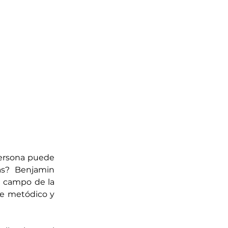
ersona puede 
as? Benjamin 
 campo de la 
e metódico y 