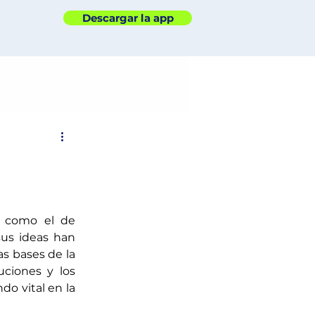
Descargar la app
 como el de 
us ideas han 
s bases de la 
uciones y los 
o vital en la 