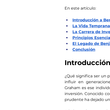
En este artículo:
Introducción a B
La Vida Temprana
La Carrera de In
Principios Esencia
El Legado de Ben
Conclusión
Introducció
¿Qué significa ser un 
influir en generacione
Graham es ese individu
inversión. Conocido co
prudente ha dejado una