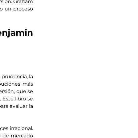
sión. Graham 
no un proceso 
njamin 
prudencia, la 
ibuciones más 
rsión, que se 
Este libro se 
ra evaluar la 
s irracional. 
o de mercado 