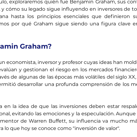
ículo, exploraremos quién fue Benjamin Graham, sus cont
 y cómo su legado sigue influyendo en inversores de to
a hasta los principios esenciales que definieron su 
emos por qué Graham sigue siendo una figura clave en 
jamin Graham?
 economista, inversor y profesor cuyas ideas han molde
evalúan y gestionan el riesgo en los mercados financier
avés de algunas de las épocas más volátiles del siglo XX,
ermitió desarrollar una profunda comprensión de los me
ba en la idea de que las inversiones deben estar respa
cional, evitando las emociones y la especulación. Aunqu
 mentor de Warren Buffett, su influencia va mucho más 
ra lo que hoy se conoce como "inversión de valor".