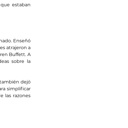
 que estaban 
nado. Enseñó 
s atrajeron a 
en Buffett. A 
eas sobre la 
 también dejó 
a simplificar 
 las razones 