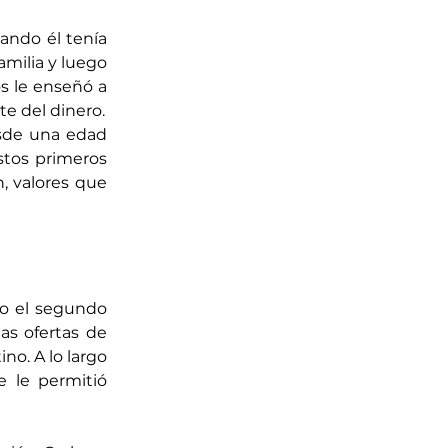
ndo él tenía 
milia y luego 
s le enseñó a 
e del dinero.
sde una edad 
stos primeros 
, valores que 
o el segundo 
as ofertas de 
o. A lo largo 
 le permitió 