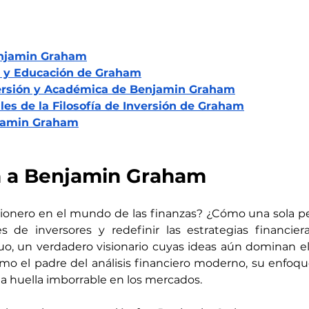
enjamin Graham
 y Educación de Graham
versión y Académica de Benjamin Graham
les de la Filosofía de Inversión de Graham
jamin Graham
n a Benjamin Graham
pionero en el mundo de las finanzas? ¿Cómo una sola p
s de inversores y redefinir las estrategias financier
o, un verdadero visionario cuyas ideas aún dominan el
mo el padre del análisis financiero moderno, su enfoqu
 huella imborrable en los mercados.