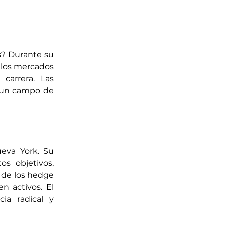
s? Durante su 
 los mercados 
arrera. Las 
 un campo de 
eva York. Su 
s objetivos, 
 de los hedge 
 activos. El 
a radical y 