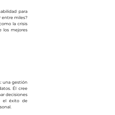
bilidad para 
 entre miles? 
omo la crisis 
 los mejores 
: una gestión 
tos. Él cree 
r decisiones 
 el éxito de 
sonal.