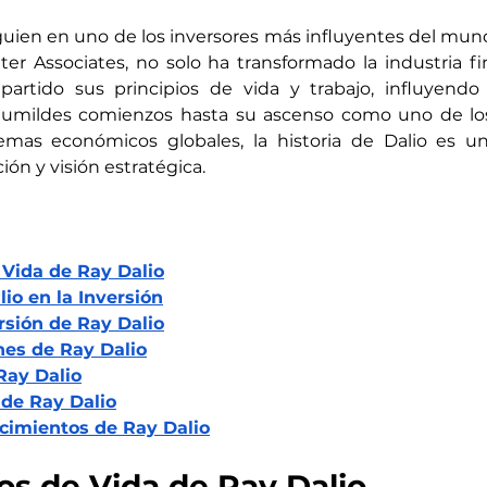
uien en uno de los inversores más influyentes del mund
r Associates, no solo ha transformado la industria fin
rtido sus principios de vida y trabajo, influyendo
humildes comienzos hasta su ascenso como uno de lo
mas económicos globales, la historia de Dalio es un
ón y visión estratégica.
Vida de Ray Dalio
io en la Inversión
rsión de Ray Dalio
nes
 de Ray Dalio
Ray Dalio
de Ray Dalio
cimientos de Ray Dalio
s de Vida de Ray Dalio