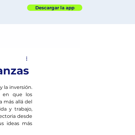
Descargar la app
nanzas
la inversión. 
 en que los 
 más allá del 
a y trabajo, 
ectoria desde 
us ideas más 