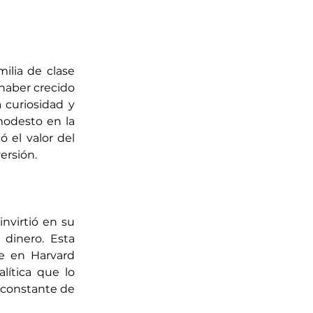
lia de clase 
haber crecido 
curiosidad y 
odesto en la 
 el valor del 
versión.
nvirtió en su 
dinero. Esta 
e en Harvard 
ítica que lo 
constante de 