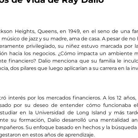
kson Heights, Queens, en 1949, en el seno de una fami
 músico de jazz y su madre, ama de casa. A pesar de no 
ramente privilegiado, su niñez estuvo marcada por la 
ión hacia los negocios. ¿Cómo impacta un ambiente m
e financiero? Dalio menciona que su familia le inculcó
ncia, dos pilares que luego aplicarían a su carrera en la in
 interés por los mercados financieros. A los 12 años, i
lsado por su deseo de entender cómo funcionaba el 
 estudiar en la Universidad de Long Island y más tard
te su formación, Dalio desarrolló una mentalidad anal
ompañeros. Su enfoque basado en hechos y la búsqueda 
gestaron en estos años de aprendizaje.